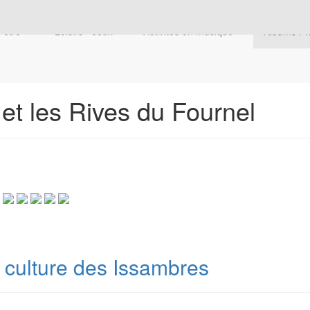
n-être"
Loisirs - Jeux
Activités en musique
Albums P
et les Rives du Fournel
t culture des Issambres