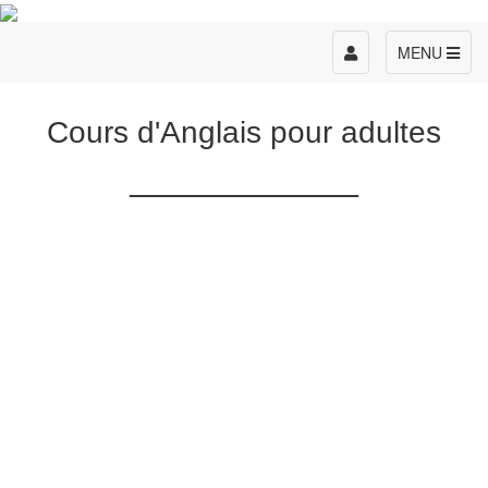
Toggle
MENU
navigation
Cours d'Anglais pour adultes
_______________