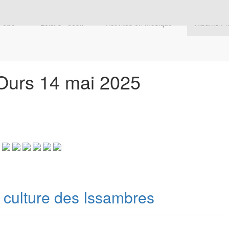
n-être"
Loisirs - Jeux
Activités en musique
Albums P
Ours 14 mai 2025
t culture des Issambres