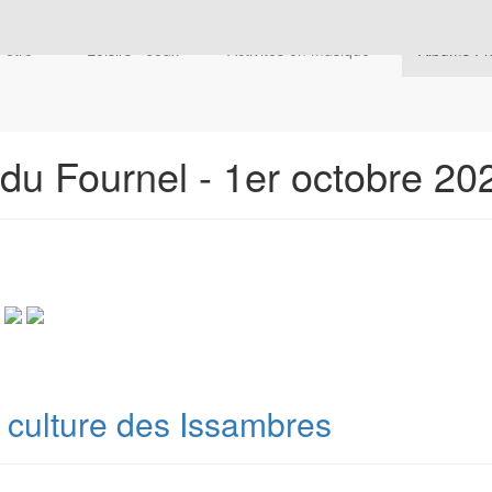
n-être"
Loisirs - Jeux
Activités en musique
Albums P
du Fournel - 1er octobre 20
t culture des Issambres